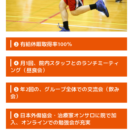
❸ 有給休暇取得率100％
❹ 月1回、院内スタッフとのランチミーティ
ング（昼食会）
❺ 年2回の、グループ全体での交流会（飲み
会）
❻ 日本外傷協会・治療家オンサロに院で加
入、オンラインでの勉強会が充実